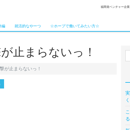
福岡発ベンチャー企業
外編
就活的なやーつ
☆ホープで働いてみたい方☆
撃が止まらないっ！
進撃が止まらないっ！
a
実
く
こ
る