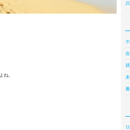
2
ホ
会
就
よね。
未
番
ロ