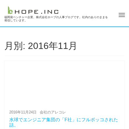
Tog
福岡発ベンチャー企業、株式会社ホープの人事ブログです。社内のありのままを
発信しています。
nav
月別: 2016年11月
2016年11月24日
会社のアレコレ
水球でエンジニア集団の「F社」にフルボッコされた
話。