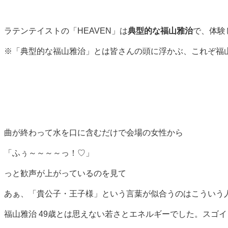
ラテンテイストの「HEAVEN」は
典型的な福山雅治
で、体験
※「典型的な福山雅治」とは皆さんの頭に浮かぶ、これぞ福
曲が終わって水を口に含むだけで会場の女性から
「ふぅ～～～～っ！♡」
っと歓声が上がっているのを見て
あぁ、「貴公子・王子様」という言葉が似合うのはこういう
福山雅治 49歳とは思えない若さとエネルギーでした。スゴイ