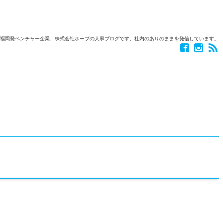
福岡発ベンチャー企業、株式会社ホープの人事ブログです。社内のありのままを発信しています。