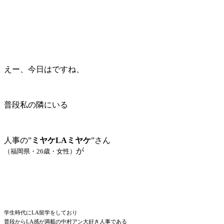
えー、今日はですね、
普段私の隣にいる
人事の”
ミヤケLAミヤケ
”さん
が
（福岡県・26歳・女性）
学生時代にLA留学をしており
普段からLA感が満載の中村アン大好き人事である