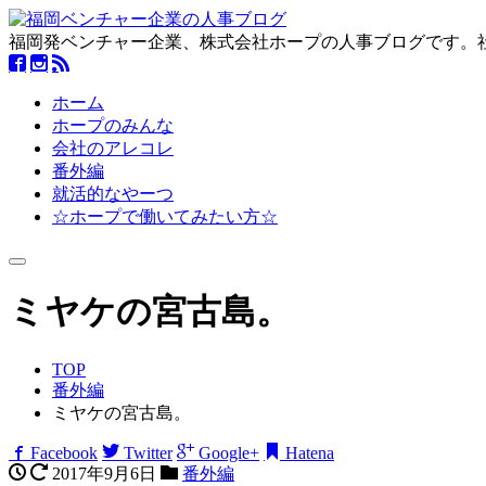
福岡発ベンチャー企業、株式会社ホープの人事ブログです。
ホーム
ホープのみんな
会社のアレコレ
番外編
就活的なやーつ
☆ホープで働いてみたい方☆
Toggle
navigation
ミヤケの宮古島。
TOP
番外編
ミヤケの宮古島。
Facebook
Twitter
Google+
Hatena
2017年9月6日
番外編